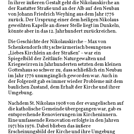
In ihrer äußeren Gestalt geht die Nikolauskirche an
der Rastatter Straße und an der Alb auf den Neubau
von Johann Friedrich Weyhing aus dem Jahr 1776
zurück. Der Ursprung einer dem heiligen Nikolaus
geweihten Kapelle an dieser Stelle liegt im Dunkeln,
könnte aber in das 12. Jahrhundert zurückreichen.
Die Geschichte der Nikolauskirche – Max von
Schenkendorfs 1813 schwärmerisch besungenes
„Liebes Kirchlein an der Straßen“ – war ein
Spiegelbild der Zeitläufe: Naturgewalten und
Kriegswirren in Jahrhunderten setzten dem kleinen
Gotteshaus so schwer zu, dass schließlich ein Neubau
im Jahr 1776 unumgänglich geworden war. Auch in
der Folgezeit gab es immer wieder Probleme mit dem
baulichen Zustand, dem Erhalt der Kirche und ihrer
Umgebung.
Nachdem St. Nikolaus 1908 von der evangelischen auf
die katholische Gemeinde übergegangen war, gab es
entsprechende Renovierungen im Kircheninnern.
Eine umfassende Renovation erfolgte in den Jahren
1971 bis 1976. Dabei blieben das äußere
Erscheinungsbild der Kirche und ihre Umgebung